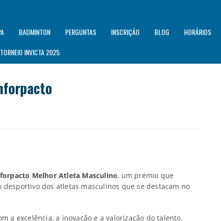
PA
BADMINTON
PERGUNTAS
INSCRIÇÃO
BLOG
HORÁRIOS
TORNEIO INVICTA 2025
Inforpacto
nforpacto Melhor Atleta Masculino
, um prémio que
o desportivo dos atletas masculinos que se destacam no
m a excelência, a inovação e a valorização do talento,