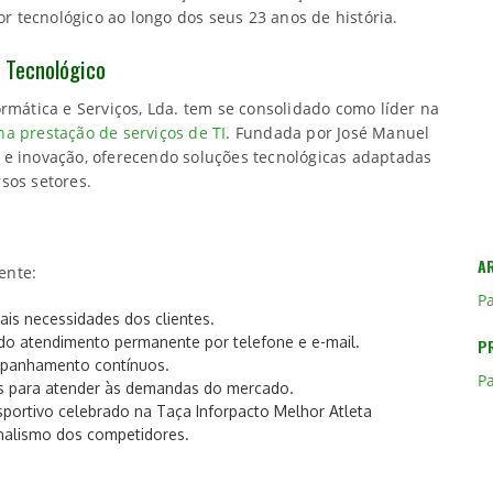
 tecnológico ao longo dos seus 23 anos de história.
r Tecnológico
rmática e Serviços, Lda. tem se consolidado como líder na
a prestação de serviços de TI
. Fundada por José Manuel
 e inovação, oferecendo soluções tecnológicas adaptadas
sos setores.
A
ente:
Pa
ais necessidades dos clientes.
uindo atendimento permanente por telefone e e-mail.
P
ompanhamento contínuos.
P
as para atender às demandas do mercado.
esportivo celebrado na Taça Inforpacto Melhor Atleta
onalismo dos competidores.