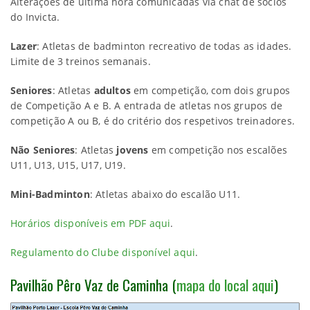
Alterações de última hora comunicadas via chat de sócios
do Invicta.
Lazer
: Atletas de badminton recreativo de todas as idades.
Limite de 3 treinos semanais.
Seniores
: Atletas
adultos
em competição, com dois grupos
de Competição A e B. A entrada de atletas nos grupos de
competição A ou B, é do critério dos respetivos treinadores.
Não Seniores
: Atletas
jovens
em competição nos escalões
U11, U13, U15, U17, U19.
Mini-Badminton
: Atletas abaixo do escalão U11.
Horários disponíveis em PDF aqui
.
Regulamento do Clube disponível aqui
.
Pavilhão Pêro Vaz de Caminha (
mapa do local aqui
)